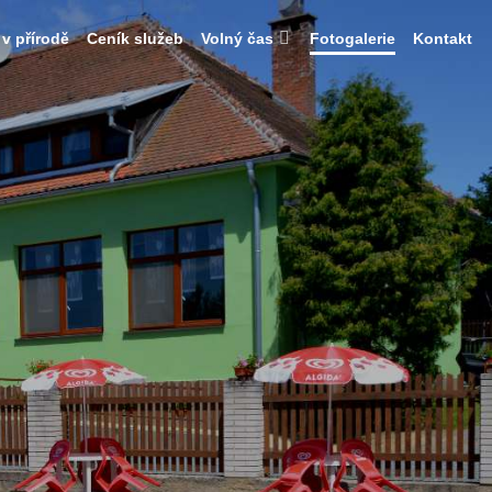
 v přírodě
Ceník služeb
Volný čas
Fotogalerie
Kontakt